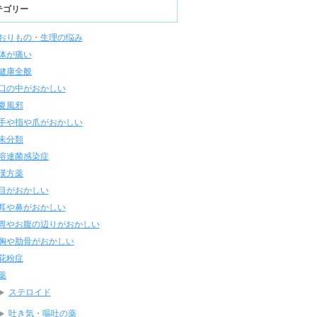
テゴリー
おりもの・生理の悩み
体が痛い
健康全般
口の中がおかしい
夏風邪
手や指や爪がおかしい
未分類
溶連菌感染症
漢方薬
目がおかしい
耳や鼻がおかしい
胃やお腹の辺りがおかしい
胸や肋骨がおかしい
花粉症
薬
ステロイド
吐き気・嘔吐の薬