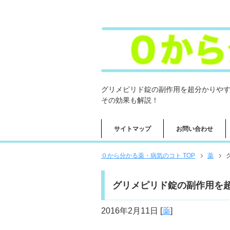
グリメピリド錠の副作用を超分かりや
その効果も解説！
サイトマップ
お問い合わせ
０から分かる薬・病気のコト TOP
薬
グリメピリド錠の副作用を
2016年2月11日
[
薬
]