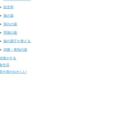
抗生剤
痰の薬
美白の薬
胃腸の薬
腸の調子を整える
頭痛・発熱の薬
頭痛がする
食生活
首や肩がおかしい