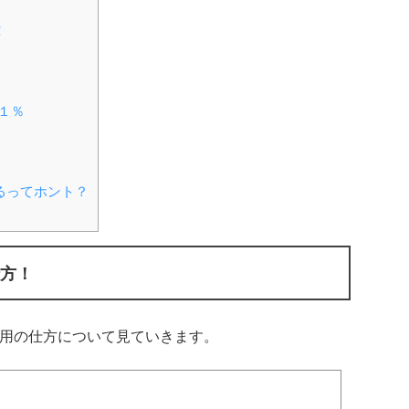
！
％
１％
るってホント？
方！
用の仕方について見ていきます。