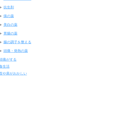
抗生剤
痰の薬
美白の薬
胃腸の薬
腸の調子を整える
頭痛・発熱の薬
頭痛がする
食生活
首や肩がおかしい