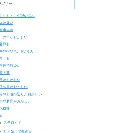
テゴリー
おりもの・生理の悩み
体が痛い
健康全般
口の中がおかしい
夏風邪
手や指や爪がおかしい
未分類
溶連菌感染症
漢方薬
目がおかしい
耳や鼻がおかしい
胃やお腹の辺りがおかしい
胸や肋骨がおかしい
花粉症
薬
ステロイド
吐き気・嘔吐の薬