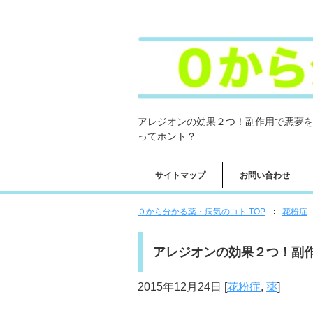
アレジオンの効果２つ！副作用で悪夢
ってホント？
サイトマップ
お問い合わせ
０から分かる薬・病気のコト TOP
花粉症
アレジオンの効果２つ！副
2015年12月24日
[
花粉症
,
薬
]