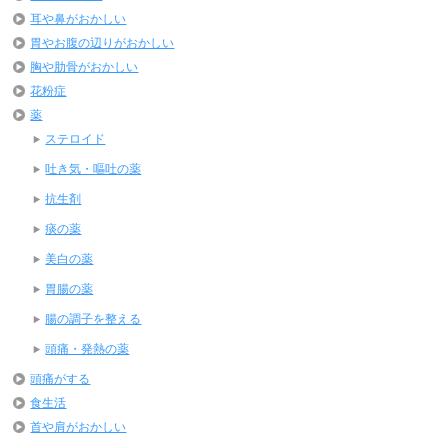
耳や鼻がおかしい
胃やお腹の辺りがおかしい
胸や肋骨がおかしい
花粉症
薬
ステロイド
吐き気・嘔吐の薬
抗生剤
痰の薬
美白の薬
胃腸の薬
腸の調子を整える
頭痛・発熱の薬
頭痛がする
食生活
首や肩がおかしい