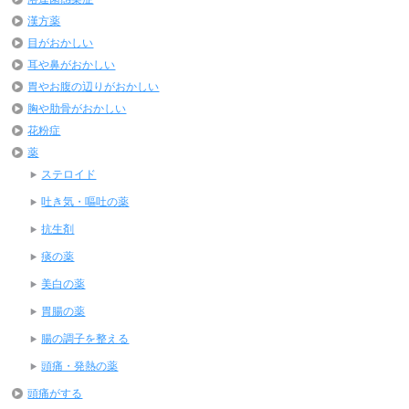
漢方薬
目がおかしい
耳や鼻がおかしい
胃やお腹の辺りがおかしい
胸や肋骨がおかしい
花粉症
薬
ステロイド
吐き気・嘔吐の薬
抗生剤
痰の薬
美白の薬
胃腸の薬
腸の調子を整える
頭痛・発熱の薬
頭痛がする