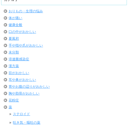
おりもの・生理の悩み
体が痛い
健康全般
口の中がおかしい
夏風邪
手や指や爪がおかしい
未分類
溶連菌感染症
漢方薬
目がおかしい
耳や鼻がおかしい
胃やお腹の辺りがおかしい
胸や肋骨がおかしい
花粉症
薬
ステロイド
吐き気・嘔吐の薬