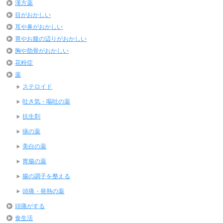
漢方薬
目がおかしい
耳や鼻がおかしい
胃やお腹の辺りがおかしい
胸や肋骨がおかしい
花粉症
薬
ステロイド
吐き気・嘔吐の薬
抗生剤
痰の薬
美白の薬
胃腸の薬
腸の調子を整える
頭痛・発熱の薬
頭痛がする
食生活