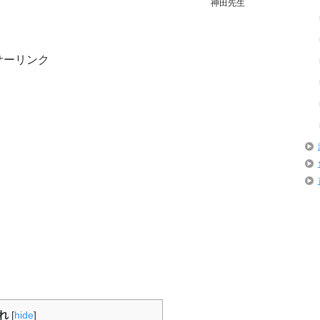
神田先生
サーリンク
れ
[
hide
]