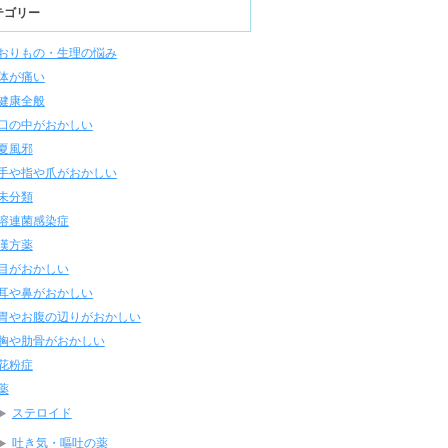
テゴリー
おりもの・生理の悩み
体が痛い
健康全般
口の中がおかしい
夏風邪
手や指や爪がおかしい
未分類
溶連菌感染症
漢方薬
目がおかしい
耳や鼻がおかしい
胃やお腹の辺りがおかしい
胸や肋骨がおかしい
花粉症
薬
ステロイド
吐き気・嘔吐の薬