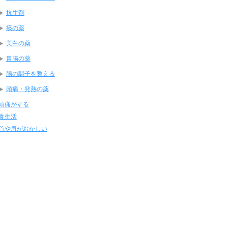
抗生剤
痰の薬
美白の薬
胃腸の薬
腸の調子を整える
頭痛・発熱の薬
頭痛がする
食生活
首や肩がおかしい