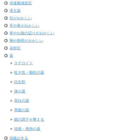
溶連菌感染症
漢方薬
目がおかしい
耳や鼻がおかしい
胃やお腹の辺りがおかしい
胸や肋骨がおかしい
花粉症
薬
ステロイド
吐き気・嘔吐の薬
抗生剤
痰の薬
美白の薬
胃腸の薬
腸の調子を整える
頭痛・発熱の薬
頭痛がする