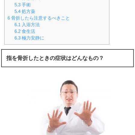
5.3
手術
5.4
処方薬
6
骨折したら注意するべきこと
6.1
入浴方法
6.2
食生活
6.3
極力安静に
指を骨折したときの症状はどんなもの？