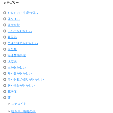
カテゴリー
おりもの・生理の悩み
体が痛い
健康全般
口の中がおかしい
夏風邪
手や指や爪がおかしい
未分類
溶連菌感染症
漢方薬
目がおかしい
耳や鼻がおかしい
胃やお腹の辺りがおかしい
胸や肋骨がおかしい
花粉症
薬
ステロイド
吐き気・嘔吐の薬