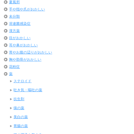
夏風邪
手や指や爪がおかしい
未分類
溶連菌感染症
漢方薬
目がおかしい
耳や鼻がおかしい
胃やお腹の辺りがおかしい
胸や肋骨がおかしい
花粉症
薬
ステロイド
吐き気・嘔吐の薬
抗生剤
痰の薬
美白の薬
胃腸の薬