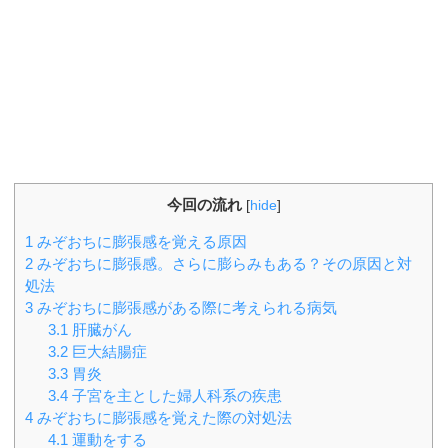
今回の流れ
[
hide
]
1
みぞおちに膨張感を覚える原因
2
みぞおちに膨張感。さらに膨らみもある？その原因と対
処法
3
みぞおちに膨張感がある際に考えられる病気
3.1
肝臓がん
3.2
巨大結腸症
3.3
胃炎
3.4
子宮を主とした婦人科系の疾患
4
みぞおちに膨張感を覚えた際の対処法
4.1
運動をする