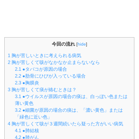
今回の流れ
[
hide
]
1
胸が苦しいときに考えられる病気
2
胸が苦しくて咳がなかなか止まらないなら
2.1
●タバコが原因の場合
2.2
●肋骨にひびが入っている場合
2.3
●胸膜炎
3
胸が苦しくて痰が絡むときは？
3.1
●ウイルスが原因の場合の痰は、白っぽい色または
薄い黄色
3.2
●細菌が原因の場合の痰は、「濃い黄色」または
「緑色に近い色」
4
胸が苦しくて咳が３週間続いたら疑った方がいい病気
4.1
●肺結核
4.2
●肺がん