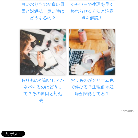
白いおりものが多い原
シャワーで生理を早く
因と対処法！臭い時は
終わらせる方法と注意
どうするの？
点を解説！
おりものが白いしネバ
おりものがクリーム色
ネバするのはどうし
で伸びる？生理前や妊
て？その原因と対処
娠が関係してる？
法！
Zemanta