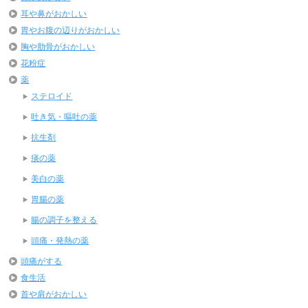
耳や鼻がおかしい
胃やお腹の辺りがおかしい
胸や肋骨がおかしい
花粉症
薬
ステロイド
吐き気・嘔吐の薬
抗生剤
痰の薬
美白の薬
胃腸の薬
腸の調子を整える
頭痛・発熱の薬
頭痛がする
食生活
首や肩がおかしい