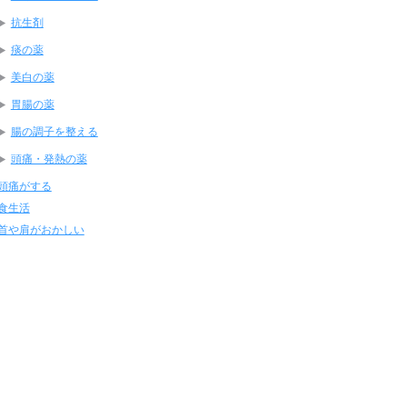
抗生剤
痰の薬
美白の薬
胃腸の薬
腸の調子を整える
頭痛・発熱の薬
頭痛がする
食生活
首や肩がおかしい