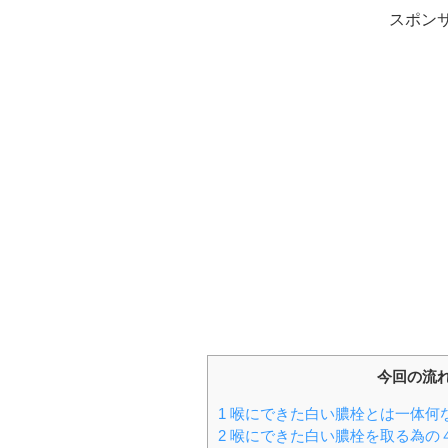
スポン
今回の流
1
喉にできた白い膿栓とは一体何
2
喉にできた白い膿栓を取る為の