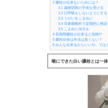
3
膿栓が出来ないためには？
3.1
扁桃切除の手術を受ける
3.2
口呼吸をしないようにする
3.3
うがいをこまめに
3.4
耳鼻咽喉科で定期的に検診
3.5
こまめに水分を
4
長期間膿栓が出来ると危険!?
5
膿栓自体は本当は臭くない？
6
みんな出来るからいいや。では
喉にできた白い
膿栓とは一体