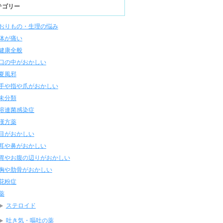
テゴリー
おりもの・生理の悩み
体が痛い
健康全般
口の中がおかしい
夏風邪
手や指や爪がおかしい
未分類
溶連菌感染症
漢方薬
目がおかしい
耳や鼻がおかしい
胃やお腹の辺りがおかしい
胸や肋骨がおかしい
花粉症
薬
ステロイド
吐き気・嘔吐の薬