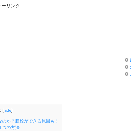
サーリンク
れ
[
hide
]
なのか？膿栓ができる原因も！
４つの方法