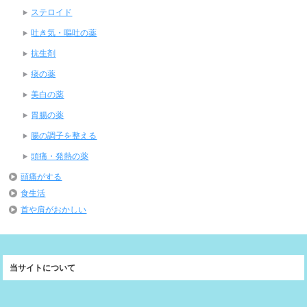
ステロイド
吐き気・嘔吐の薬
抗生剤
痰の薬
美白の薬
胃腸の薬
腸の調子を整える
頭痛・発熱の薬
頭痛がする
食生活
首や肩がおかしい
当サイトについて