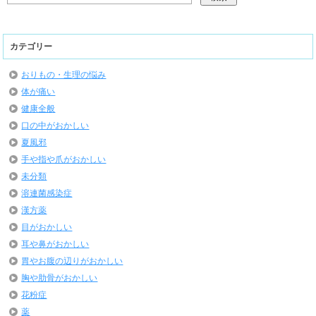
カテゴリー
おりもの・生理の悩み
体が痛い
健康全般
口の中がおかしい
夏風邪
手や指や爪がおかしい
未分類
溶連菌感染症
漢方薬
目がおかしい
耳や鼻がおかしい
胃やお腹の辺りがおかしい
胸や肋骨がおかしい
花粉症
薬