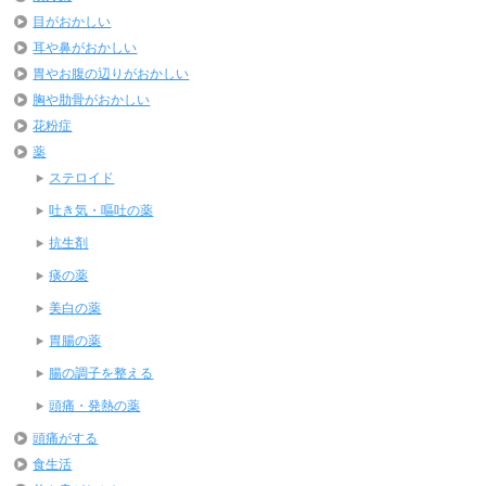
目がおかしい
耳や鼻がおかしい
胃やお腹の辺りがおかしい
胸や肋骨がおかしい
花粉症
薬
ステロイド
吐き気・嘔吐の薬
抗生剤
痰の薬
美白の薬
胃腸の薬
腸の調子を整える
頭痛・発熱の薬
頭痛がする
食生活