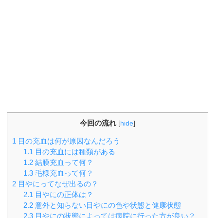
今回の流れ
[
hide
]
1
目の充血は何が原因なんだろう
1.1
目の充血には種類がある
1.2
結膜充血って何？
1.3
毛様充血って何？
2
目やにってなぜ出るの？
2.1
目やにの正体は？
2.2
意外と知らない目やにの色や状態と健康状態
2.3
目やにの状態によっては病院に行った方が良い？