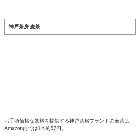
神戸茶房 麦茶
お手頃価格な飲料を提供する神戸茶房ブランドの麦茶は
Amazon
内では
1
本約
57
円。