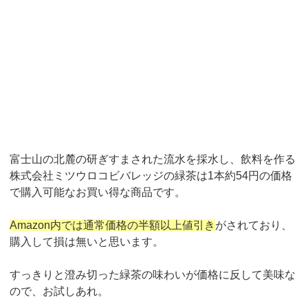
富士山の北麓の研ぎすまされた流水を
採水
し、飲料を作る
株式会社ミツウロコビバレッジの緑茶は
1
本約
54
円の価格
で購入可能なお買い得な商品です。
Amazon
内では通常価格の
半額以上値引き
がされており、
購入して損は無いと思います。
すっきりと澄み切った緑茶の味わいが価格に反して美味な
ので、お試しあれ。