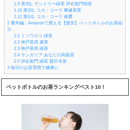
1.9
第3位. サントリー緑茶 伊右衛門特茶
1.10
第2位. コカ・コーラ 爽健美茶
1.11
第1位. コカ・コーラ 綾鷹
2
番外編：Amazonで買える【激安】ペットボトルのお茶紹
介
2.1
ミツウロコ 緑茶
2.2
神戸茶房 麦茶
2.3
神戸茶房 緑茶
2.4
サンガリア あなたの烏龍茶
2.5
伊右衛門 緑茶 贅沢冷茶
3
毎日のお茶習慣で健康に
ペットボトルのお茶ランキングベスト
10
！