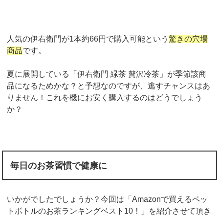
人気の伊右衛門が
1
本約
66
円で購入可能という
驚きの穴場
商品
です。
夏に展開している「伊右衛門 緑茶 贅沢冷茶」が季節該商
品になるためかな？と予想なのですが、逃すチャンスはあ
りません！これを機にお安く購入するのはどうでしょう
か？
毎日のお茶習慣で健康に
いかがでしたでしょうか？今回は「
Amazon
で買えるペッ
トボトルのお茶ランキングベスト
10
！」を紹介させて頂き