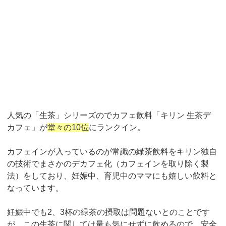
人気の「生茶」シリーズのでカフェ飲料「キリン 生茶デ
カフェ」が
堂々の
10
位
にランクイン。
カフェインが入っているのが常識の緑茶飲料をキリン独自
の技術でまさかのデカフェ化（カフェインを取り除く製
法）をしており、妊娠中、育児中のママにも嬉しい飲料と
なっています。
妊娠中でも
2
、
3
杯の緑茶の摂取は問題ないとのことです
が、この生茶に関しては量も気にせずに飲めるので、安全