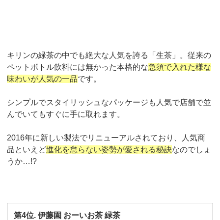
キリンの緑茶の中でも絶大な人気を誇る「生茶」。従来の
ペットボトル飲料には無かった本格的な
急須で入れた様な
味わいが人気の一品
です。
シンプルでスタイリッシュなパッケージも人気で店舗で並
んでいてもすぐに手に取れます。
2016
年に新しい製法でリニューアルされており、人気商
品といえど
進化を怠らない姿勢が愛される秘訣
なのでしょ
うか
…!?
第
4
位
.
伊藤園 おーいお茶 緑茶