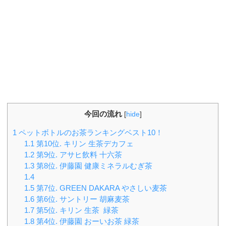
今回の流れ
[
hide
]
1
ペットボトルのお茶ランキングベスト10！
1.1
第10位. キリン 生茶デカフェ
1.2
第9位. アサヒ飲料 十六茶
1.3
第8位. 伊藤園 健康ミネラルむぎ茶
1.4
1.5
第7位. GREEN DAKARA やさしい麦茶
1.6
第6位. サントリー 胡麻麦茶
1.7
第5位. キリン 生茶 緑茶
1.8
第4位. 伊藤園 おーいお茶 緑茶