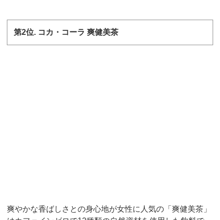
第
2
位
.
コカ・コーラ 爽健美茶
爽やかな香ばしさとの身心地が女性に人気の「爽健美茶」