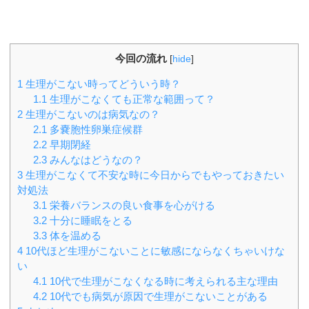
今回の流れ
[
hide
]
1
生理がこない時ってどういう時？
1.1
生理がこなくても正常な範囲って？
2
生理がこないのは病気なの？
2.1
多嚢胞性卵巣症候群
2.2
早期閉経
2.3
みんなはどうなの？
3
生理がこなくて不安な時に今日からでもやっておきたい
対処法
3.1
栄養バランスの良い食事を心がける
3.2
十分に睡眠をとる
3.3
体を温める
4
10代ほど生理がこないことに敏感にならなくちゃいけな
い
4.1
10代で生理がこなくなる時に考えられる主な理由
4.2
10代でも病気が原因で生理がこないことがある