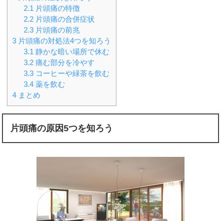
2.1
片頭痛の特徴
2.2
片頭痛の合併症状
2.3
片頭痛の前兆
3
片頭痛の対処法4つを知ろう
3.1
静かな暗い場所で休む
3.2
痛む部分を冷やす
3.3
コーヒーや緑茶を飲む
3.4
薬を飲む
4
まとめ
片頭痛の原因5つを知ろう