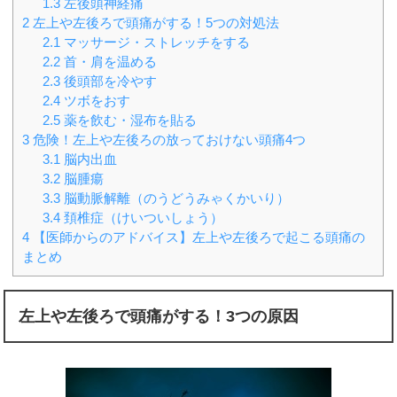
1.3
左後頭神経痛
2
左上や左後ろで頭痛がする！5つの対処法
2.1
マッサージ・ストレッチをする
2.2
首・肩を温める
2.3
後頭部を冷やす
2.4
ツボをおす
2.5
薬を飲む・湿布を貼る
3
危険！左上や左後ろの放っておけない頭痛4つ
3.1
脳内出血
3.2
脳腫瘍
3.3
脳動脈解離（のうどうみゃくかいり）
3.4
頚椎症（けいついしょう）
4
【医師からのアドバイス】左上や左後ろで起こる頭痛の
まとめ
左上や左後ろで頭痛がする！3つの原因