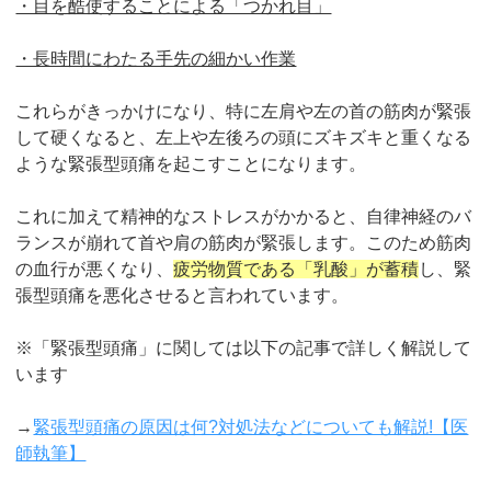
・目を酷使することによる「つかれ目」
・長時間にわたる手先の細かい作業
これらがきっかけになり、特に左肩や左の首の筋肉が緊張
して硬くなると、左上や左後ろの頭にズキズキと重くなる
ような緊張型頭痛を起こすことになります。
これに加えて精神的なストレスがかかると、自律神経のバ
ランスが崩れて首や肩の筋肉が緊張します。このため筋肉
の血行が悪くなり、
疲労物質である「乳酸」が蓄積
し、緊
張型頭痛を悪化させると言われています。
※「緊張型頭痛」に関しては以下の記事で詳しく解説して
います
→
緊張型頭痛の原因は何?対処法などについても解説!【医
師執筆】