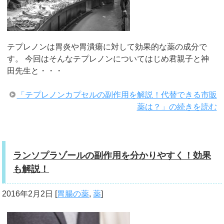
テプレノンは胃炎や胃潰瘍に対して効果的な薬の成分で
す。 今回はそんなテプレノンについてはじめ君親子と神
田先生と・・・
「テプレノンカプセルの副作用を解説！代替できる市販
薬は？」の続きを読む
ランソプラゾールの副作用を分かりやすく！効果
も解説！
2016年2月2日
[
胃腸の薬
,
薬
]