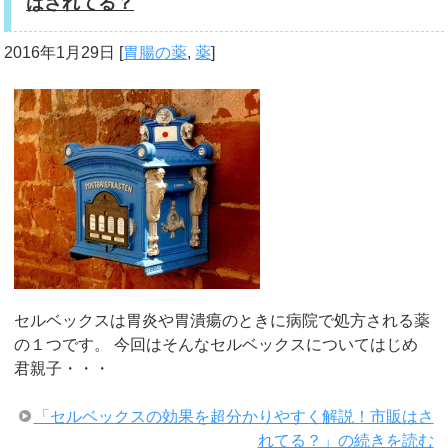
はされてる？
2016年1月29日
[
胃腸の薬
,
薬
]
セルベックスは胃炎や胃潰瘍のときに病院で処方される薬
の１つです。 今回はそんなセルベックスについてはじめ
君親子・・・
「セルベックスの効果を超分かりやすく解説！市販はさ
れてる？」の続きを読む