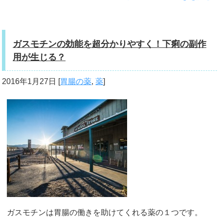
ガスモチンの効能を超分かりやすく！下痢の副作
用が生じる？
2016年1月27日
[
胃腸の薬
,
薬
]
ガスモチンは胃腸の働きを助けてくれる薬の１つです。