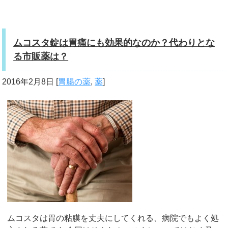
ムコスタ錠は胃痛にも効果的なのか？代わりとな
る市販薬は？
2016年2月8日
[
胃腸の薬
,
薬
]
ムコスタは胃の粘膜を丈夫にしてくれる、病院でもよく処