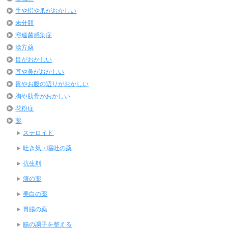
手や指や爪がおかしい
未分類
溶連菌感染症
漢方薬
目がおかしい
耳や鼻がおかしい
胃やお腹の辺りがおかしい
胸や肋骨がおかしい
花粉症
薬
ステロイド
吐き気・嘔吐の薬
抗生剤
痰の薬
美白の薬
胃腸の薬
腸の調子を整える