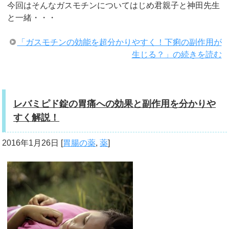
今回はそんなガスモチンについてはじめ君親子と神田先生
と一緒・・・
「ガスモチンの効能を超分かりやすく！下痢の副作用が
生じる？」の続きを読む
レバミピド錠の胃痛への効果と副作用を分かりや
すく解説！
2016年1月26日
[
胃腸の薬
,
薬
]