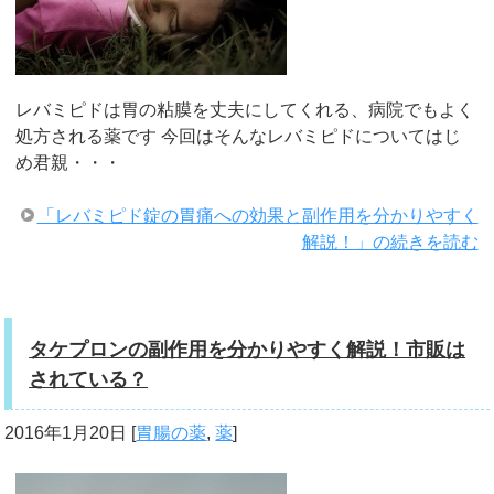
レバミピドは胃の粘膜を丈夫にしてくれる、病院でもよく
処方される薬です 今回はそんなレバミピドについてはじ
め君親・・・
「レバミピド錠の胃痛への効果と副作用を分かりやすく
解説！」の続きを読む
タケプロンの副作用を分かりやすく解説！市販は
されている？
2016年1月20日
[
胃腸の薬
,
薬
]