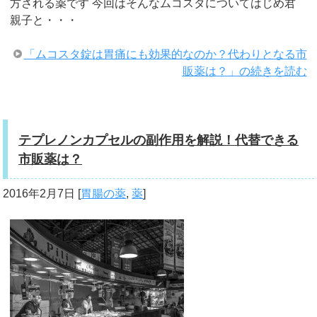
方される薬です 今回はそんなムコスタについてはじめ君
親子と・・・
「ムコスタ錠は胃痛にも効果的なのか？代わりとなる市
販薬は？」の続きを読む
テプレノンカプセルの副作用を解説！代替できる
市販薬は？
2016年2月7日
[
胃腸の薬
,
薬
]