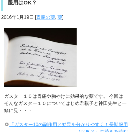
服用はOK？
2016年1月19日
[
胃腸の薬
,
薬
]
ガスター１０は胃痛や胸やけに効果的な薬です。 今回は
そんなガスター１０についてはじめ君親子と神田先生と一
緒に見・・・
「ガスター10の副作用と効果を分かりやすく！長期服用
はOK？」の続きを読む