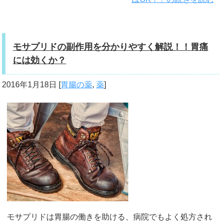
モサプリドの副作用を分かりやすく解説！！胃痛
には効くか？
2016年1月18日
[
胃腸の薬
,
薬
]
モサプリドは胃腸の働きを助ける、病院でもよく処方され