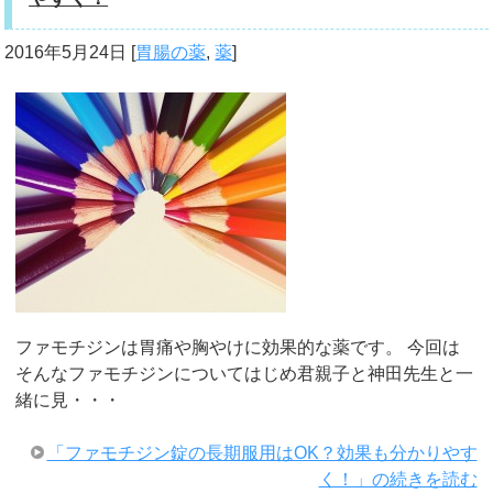
2016年5月24日
[
胃腸の薬
,
薬
]
ファモチジンは胃痛や胸やけに効果的な薬です。 今回は
そんなファモチジンについてはじめ君親子と神田先生と一
緒に見・・・
「ファモチジン錠の長期服用はOK？効果も分かりやす
く！」の続きを読む