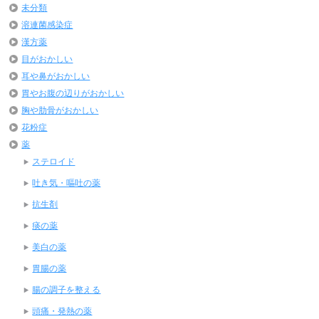
未分類
溶連菌感染症
漢方薬
目がおかしい
耳や鼻がおかしい
胃やお腹の辺りがおかしい
胸や肋骨がおかしい
花粉症
薬
ステロイド
吐き気・嘔吐の薬
抗生剤
痰の薬
美白の薬
胃腸の薬
腸の調子を整える
頭痛・発熱の薬