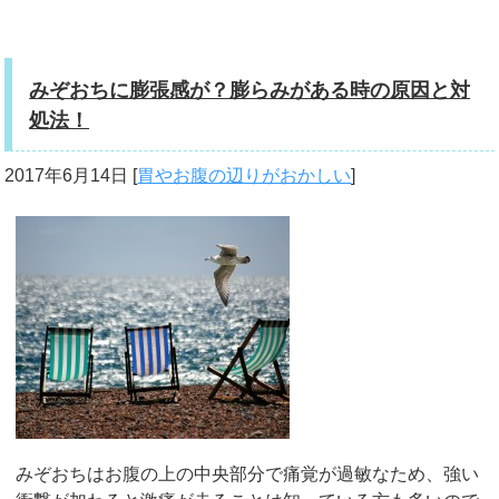
みぞおちに膨張感が？膨らみがある時の原因と対
処法！
2017年6月14日
[
胃やお腹の辺りがおかしい
]
みぞおちはお腹の上の中央部分で痛覚が過敏なため、強い